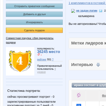
1 комплиментов в гостевой 
Отправить приватное сообщение
не задан логин
2
Добавить в друзья
кальмарина
Игнорировать
Вы не авторизованы! Чтоб
Сделать подарок
Совместная покупка: сбор предоплаты,
Метки лидеров
раздачи
популярность:
36245 место
-7 ↓
рейтинг
551
?
Интервью
Привилегированный
пользователь
4
уровня
ирака состоит в
клу
Статистика портрета:
Фо
сейчас просматривают портрет - 0
зарегистрированные пользователи
посетившие портрет за 7 дней - 0